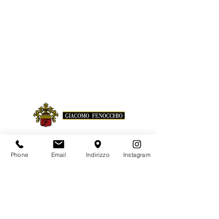
© GIACOMO FENOCCHIO AZIENDA
AGRICOLA
Phone
Email
Indirizzo
Instagram
LOC. BUSSIA, 72 | 12065 MONFORTE D'ALBA
(CN)
TEL.
+39 0173 78675
| FAX
+39 0173 787218
info@giacomofenocchio.com
P.IVA 02582570046
SITO WEB CONFINANZIATO DA